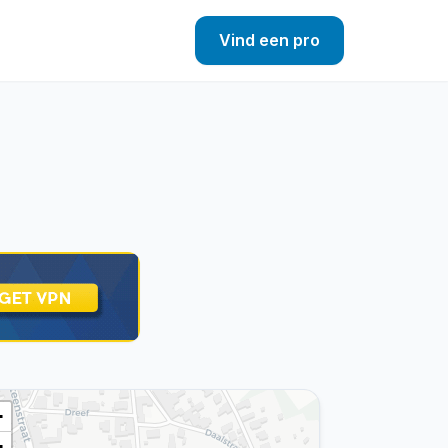
Vind een pro
+
−