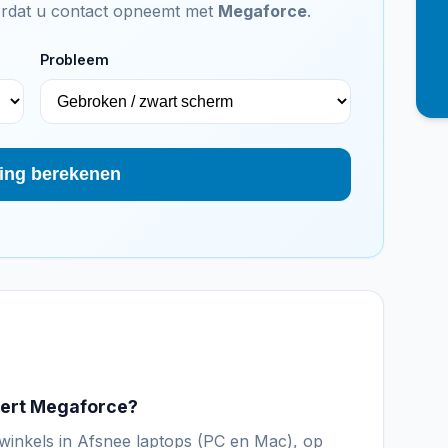
voordat u contact opneemt met
Megaforce
.
Probleem
ing berekenen
eert Megaforce?
inkels in Afsnee laptops (PC en Mac), op