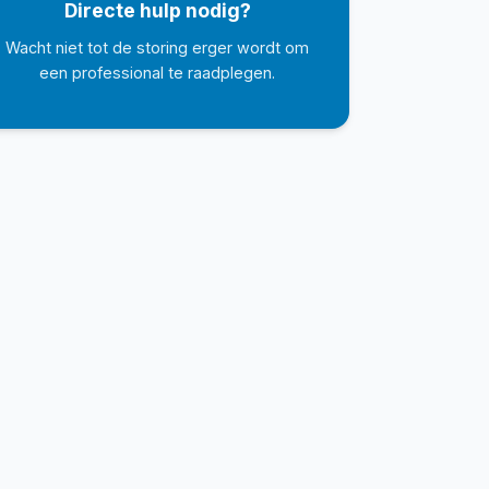
Directe hulp nodig?
Wacht niet tot de storing erger wordt om
een professional te raadplegen.