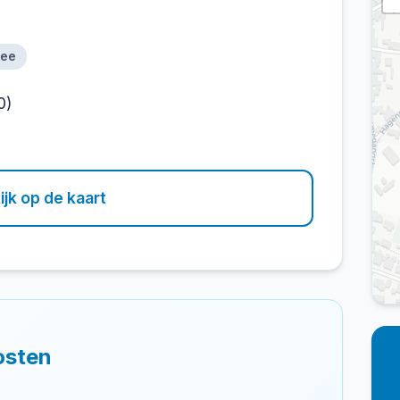
nee
0)
ijk op de kaart
osten