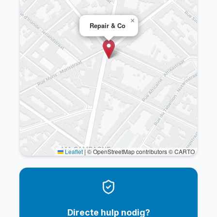
×
Repair & Co
Leaflet
|
© OpenStreetMap contributors © CARTO
Directe hulp nodig?