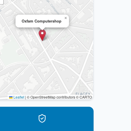
×
Oxfam Computershop
Leaflet
|
© OpenStreetMap contributors © CARTO