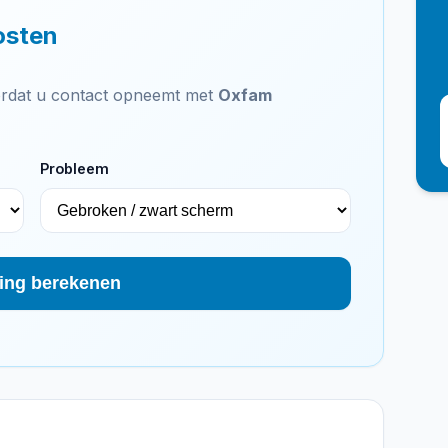
osten
voordat u contact opneemt met
Oxfam
Probleem
ing berekenen