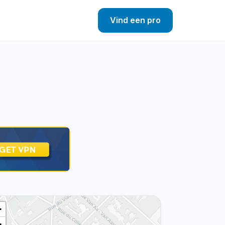
Vind een pro
+
−