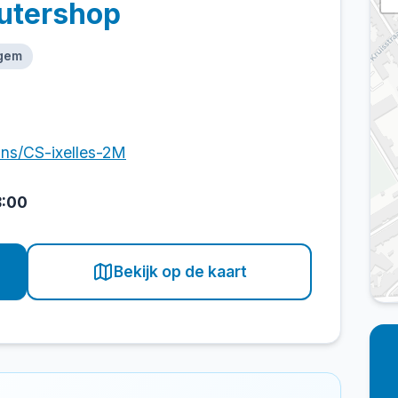
utershop
igem
ins/CS-ixelles-2M
8:00
Bekijk op de kaart