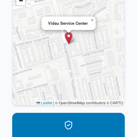
−
×
Vidau Service Center
Leaflet
|
© OpenStreetMap contributors © CARTO