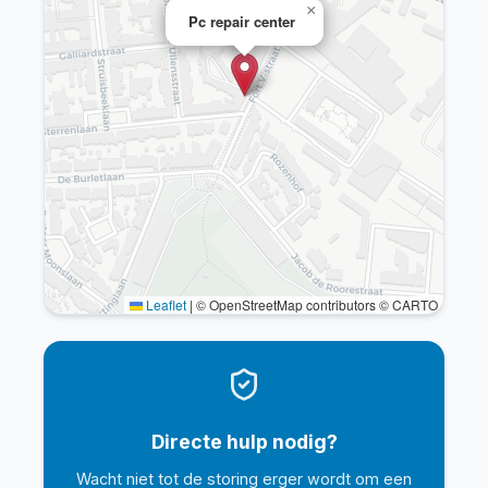
×
Pc repair center
Leaflet
|
© OpenStreetMap contributors © CARTO
Directe hulp nodig?
Wacht niet tot de storing erger wordt om een