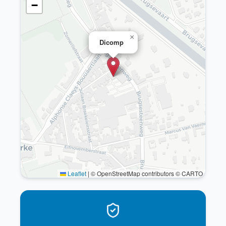
−
×
Dicomp
Leaflet
|
© OpenStreetMap contributors © CARTO