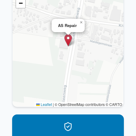
−
×
AS Repair
Leaflet
|
© OpenStreetMap contributors © CARTO