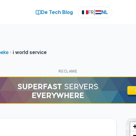
De Tech Blog
FR
|
NL
beke
i world service
RECLAME