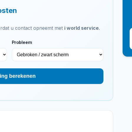
osten
voordat u contact opneemt met
i world service
.
Probleem
ing berekenen