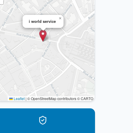
×
i world service
Leaflet
|
© OpenStreetMap contributors © CARTO