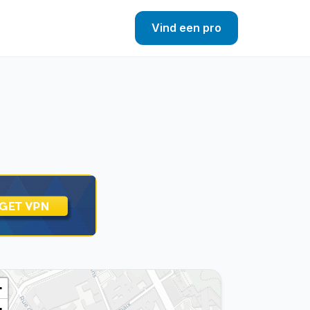
Vind een pro
+
−