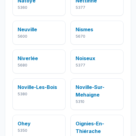
Natoye
Nettinne
5360
5377
Neuville
Nismes
5600
5670
Niverlée
Noiseux
5680
5377
Noville-Les-Bois
Noville-Sur-
5380
Mehaigne
5310
Ohey
Oignies-En-
5350
Thiérache