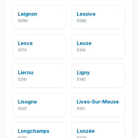
Leignon
Lessive
5590
5580
Lesve
Leuze
5170
5310
Liernu
Ligny
5310
5140
Lisogne
Lives-Sur-Meuse
5501
5101
Longchamps
Lonzée
5310
5030