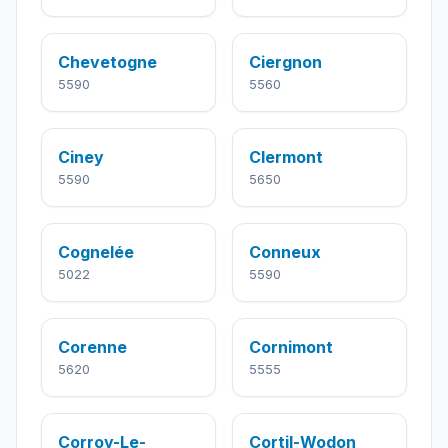
Chevetogne
Ciergnon
5590
5560
Ciney
Clermont
5590
5650
Cognelée
Conneux
5022
5590
Corenne
Cornimont
5620
5555
Corroy-Le-
Cortil-Wodon