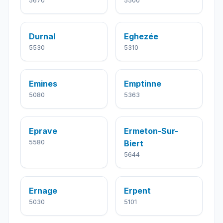
5670
5500
Durnal
Eghezée
5530
5310
Emines
Emptinne
5080
5363
Eprave
Ermeton-Sur-
5580
Biert
5644
Ernage
Erpent
5030
5101