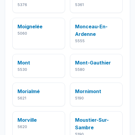
5376
5361
Moignelée
Monceau-En-
5060
Ardenne
5555
Mont
Mont-Gauthier
5530
5580
Morialmé
Mornimont
5621
5190
Morville
Moustier-Sur-
5620
Sambre
5190