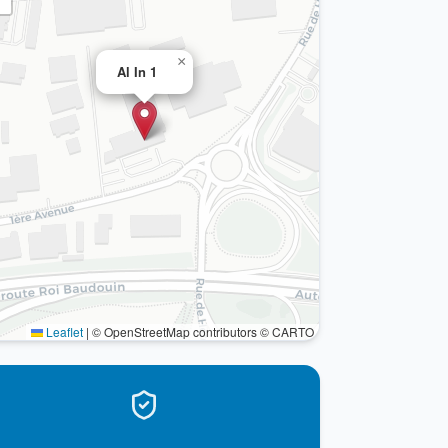
×
Al In 1
Leaflet
|
© OpenStreetMap contributors © CARTO