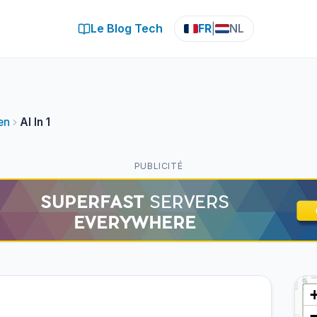
Le Blog Tech
FR
|
NL
en
Al In 1
PUBLICITÉ