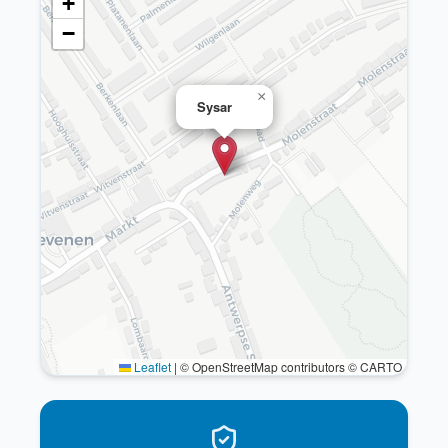
+
−
×
Sysar
Leaflet
|
© OpenStreetMap contributors © CARTO