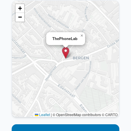
+
−
×
ThePhoneLab
Leaflet
|
© OpenStreetMap contributors © CARTO