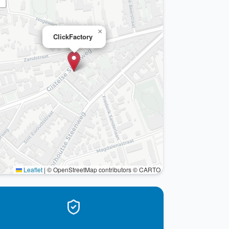
×
ClickFactory
Leaflet
|
© OpenStreetMap contributors © CARTO