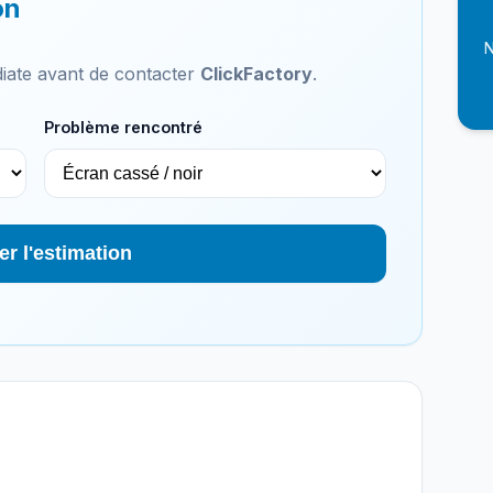
on
N
iate avant de contacter
ClickFactory
.
Problème rencontré
er l'estimation