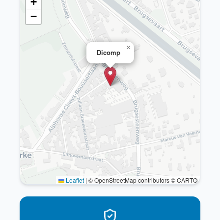
+
−
×
Dicomp
Leaflet
|
© OpenStreetMap contributors © CARTO