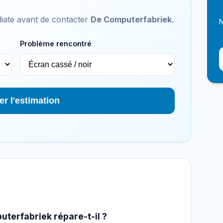
iate avant de contacter
De Computerfabriek
.
N
Problème rencontré
er l'estimation
terfabriek répare-t-il ?