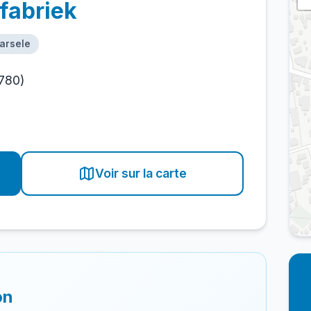
fabriek
Aarsele
780)
Voir sur la carte
on