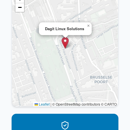
−
×
Dagit Linux Solutions
Leaflet
|
© OpenStreetMap contributors © CARTO