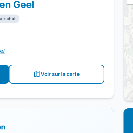
en Geel
Aarschot
e/
Voir sur la carte
on