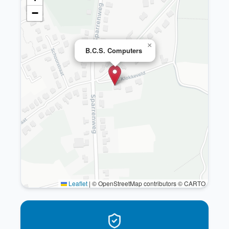
−
×
B.C.S. Computers
Leaflet
|
© OpenStreetMap contributors © CARTO