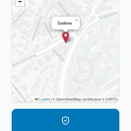
−
×
Codima
Leaflet
|
© OpenStreetMap contributors © CARTO