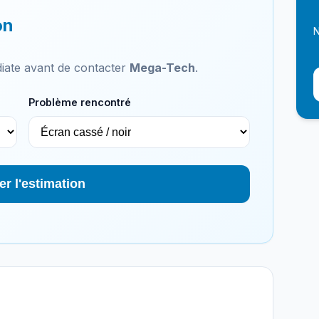
on
N
iate avant de contacter
Mega-Tech
.
Problème rencontré
er l'estimation