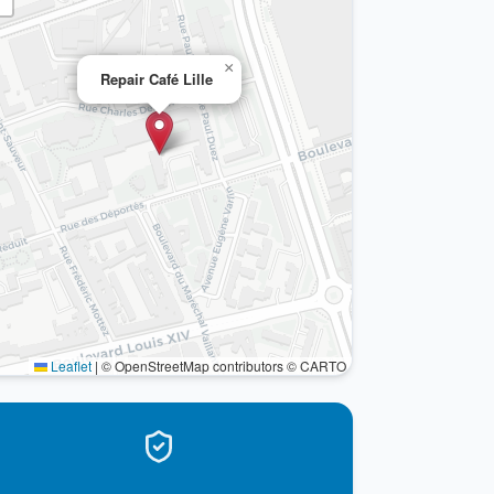
×
Repair Café Lille
Leaflet
|
© OpenStreetMap contributors © CARTO