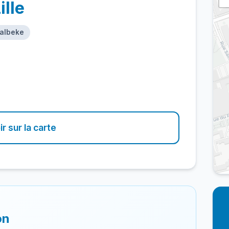
ille
Aalbeke
ir sur la carte
on