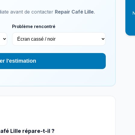
iate avant de contacter
Repair Café Lille
.
N
Problème rencontré
er l'estimation
fé Lille répare-t-il ?