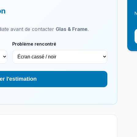
on
N
iate avant de contacter
Glas & Frame
.
Problème rencontré
er l'estimation