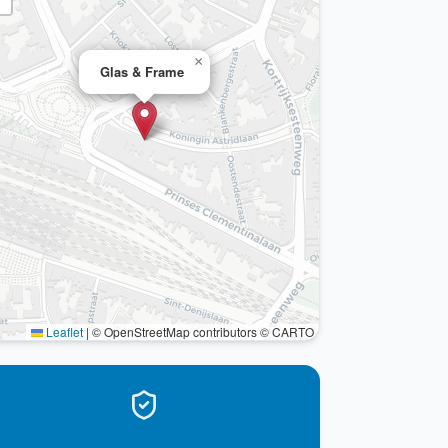
×
Glas & Frame
Leaflet
|
© OpenStreetMap contributors © CARTO